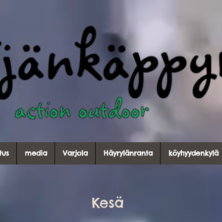
tus
media
Varjola
Häyrylänranta
köyhyydenkylä
Kesä