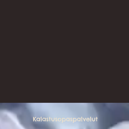
Kalastusopaspalvelut