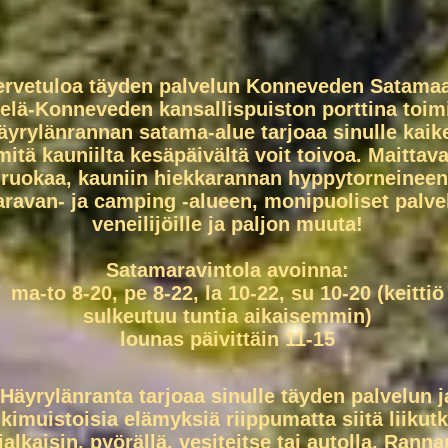
ervetuloa täyden palvelun Konneveden Satama
elä-Konneveden kansallispuiston porttina toim
äyrylänrannan satama-alue tarjoaa sinulle kaik
mitä kauniilta kesäpäivältä voit toivoa. Maittav
ruokaa, kauniin hiekkarannan hyppytorneineen
aravan- ja camping -alueen, monipuoliset palve
veneilijöille ja paljon muuta!
Satamaravintola avoinna:
ma-to 8-20, pe 8-22, la 10-22, su 10-20 (keittiö
sulkeutuu tuntia aikaisemmin)
lounas päivittäin 11-15
Häyrylänranta tarjoaa sinulle täyden palvelun j
ikimuistoisia elämyksiä riippumatta siitä liikut
jalkaisin, pyörällä, vesiteitse tai autolla. Ranna