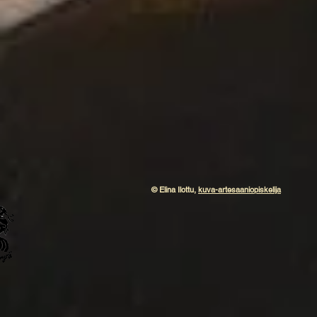
© Elina Ilottu,
kuva-artesaaniopiskelija