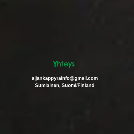
Yhteys
aijankappyrainfo@gmail.com
Sumiainen, Suomi/Finland