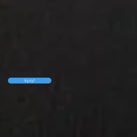
kysy!