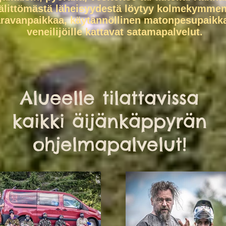
älittömästä läheisyydestä löytyy kolmekymmen
ravanpaikkaa, käytännöllinen matonpesupaikka
veneilijöille kattavat satamapalvelut.
Alueelle tilattavissa
kaikki äijänkäppyrän
ohjelmapalvelut!