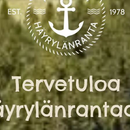
Tervetuloa
yrylänranta