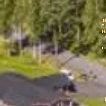
T
Et
H
c