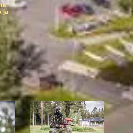
tä
 ja