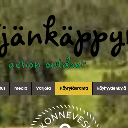
tus
media
Varjola
Häyrylänranta
köyhyydenkylä