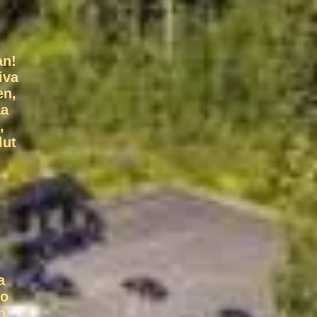
an!
iva
en,
aa
,
lut
a
ko
n